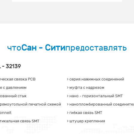
что
Сан - Сити
предоставлять
L - 32139
ческая связка PCB
серия нажимных соединений
е с давлением
муфта с надрезом
ованный стык
нано - горизонтальный SMT
прямоугольной печатной схемой
нанопломбированный соедините
onneit
гибкая связь SMT
тикальная связь SMT
штуцер крепления