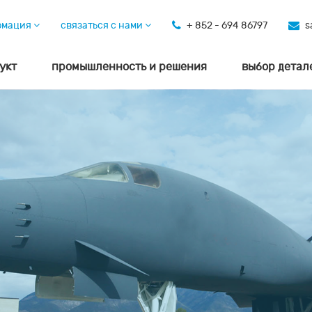
рмация
связаться с нами
+ 852 - 694 86797
s
укт
промышленность и решения
выбор детал