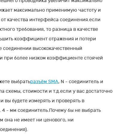
нешнего проводника увеличит максимально
ижает максимально применимую частоту и
 от качества интерфейса соединения.если
тного требования, то разница в качестве
ньшить коэффициент отражения и потери
же соединении высококачественный
 и при более низком коэффициенте стоячей
ожете выбрать
разъём SMA
, N - соединитель и
а схемы, стоимости и т.д.если у вас достаточно
ли вы будете измерять и проверять в
. 4 - мм соединитель.Почему бы не выбрать
м она не имеет ни ценового, ни
оединения).