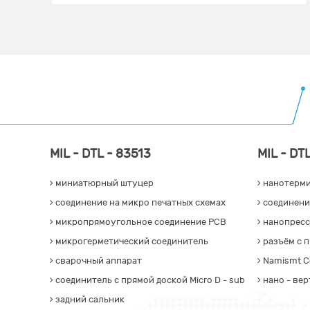
MIL - DTL - 83513
MIL - DT
миниатюрный штуцер
нанотерми
соединение на микро печатных схемах
соединени
микропрямоугольное соединение PCB
нанопресс
микрогерметический соединитель
разъём с 
сварочный аппарат
Namismt C
соединитель с прямой доской Micro D - sub
нано - вер
задний сальник