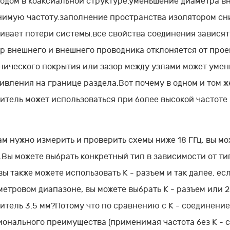
одом в коаксиальной структуре.уменьшение диаметра в
имую частоту.заполнение пространства изолятором сн
ивает потери системы.все свойства соединения зависят
р внешнего и внешнего проводника отклоняется от проек
нического покрытия или зазор между узлами может уме
ивления на границе раздела.Вот почему в одном и том 
итель может использоваться при более высокой частоте
ам нужно измерить и проверить схемы ниже 18 ГГц, вы м
7.Вы можете выбрать конкретный тип в зависимости от тип
 вы также можете использовать K - разъем и так далее. ес
етровом диапазоне, вы можете выбрать K - разъем или 2
итель 3.5 мм?Потому что по сравнению с K - соединение
онального преимущества (применимая частота без K - с