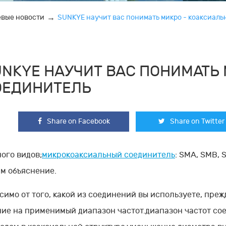
евые новости
SUNKYE научит вас понимать микро - коаксиал
UNKYE НАУЧИТ ВАС ПОНИМАТЬ
ОЕДИНИТЕЛЬ
Share on Facebook
Share on Twitter
ного видов;
микрокоаксиальный соединитель
: SMA, SMB, S
ам объяснение.
симо от того, какой из соединений вы используете, преж
ие на применимый диапазон частот.диапазон частот со