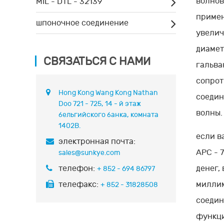
волнов
MIL - DTL - 32139
примен
шпоночное соединение
увелич
диамет
СВЯЗАТЬСЯ С НАМИ
гальва
сопрот
Hong Kong Wang Kong Nathan
соедин
Doo 721 - 725, 14 - й этаж
волны.
бельгийского банка, комната
1402B.
если в
электронная почта:
APC - 
sales@sunkye.com
телефон:
денег,
+ 852 - 694 86797
телефакс:
миллим
+ 852 - 31828508
соедин
функци