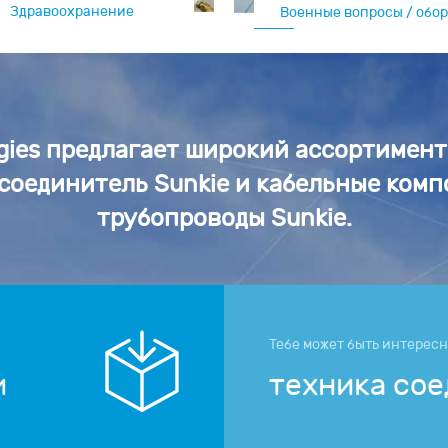
Здравоохранение
Военные вопросы / обо
машина
ogies предлагает широкий ассортимен
соединитель Sunkie и кабельные ком
трубопроводы Sunkie.
Тебе может быть интерес
и
техника со