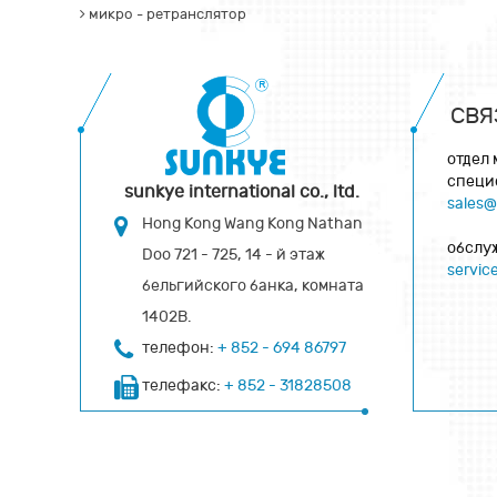
микро - ретранслятор
СВЯ
отдел
специ
sunkye international co., ltd.
sales
Hong Kong Wang Kong Nathan
обслу
Doo 721 - 725, 14 - й этаж
servi
бельгийского банка, комната
1402B.
телефон:
+ 852 - 694 86797
телефакс:
+ 852 - 31828508