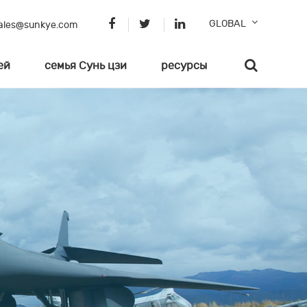
GLOBAL
ales@sunkye.com
ей
семья Сунь цзи
ресурсы