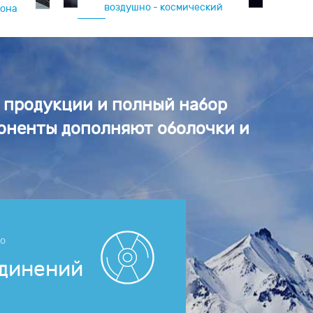
воздушно - космический
рона
т продукции и полный набор
поненты дополняют оболочки и
но
единений