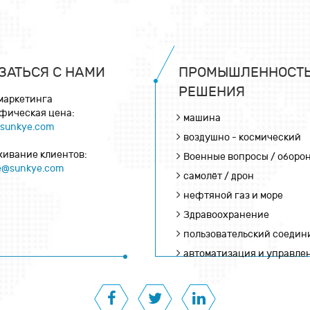
ЗАТЬСЯ С НАМИ
ПРОМЫШЛЕННОСТЬ
РЕШЕНИЯ
 маркетинга
фическая цена:
машина
@sunkye.com
воздушно - космический
живание клиентов:
Военные вопросы / оборо
ce@sunkye.com
самолёт / дрон
нефтяной газ и море
Здравоохранение
пользовательский соедин
автоматизация и управле