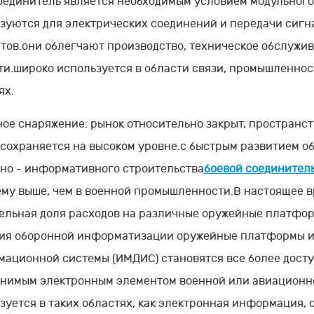
оединитель является необходимым условием модульног
зуются для электрических соединений и передачи сигн
тов.они облегчают производство, техническое обслужи
ти.широко используется в области связи, промышленнос
ях.
ное снаряжение: рынок относительно закрыт, пространст
 сохраняется на высоком уровне.с быстрым развитием 
но - информативного строительства
боевой соединител
му выше, чем в военной промышленности.В настоящее в
ельная доля расходов на различные оружейные платфор
ия оборонной информатизации оружейные платформы и
ационной системы (ИМДИС) становятся все более дост
нимым электронным элементом военной или авиационно
зуется в таких областях, как электронная информация, ор