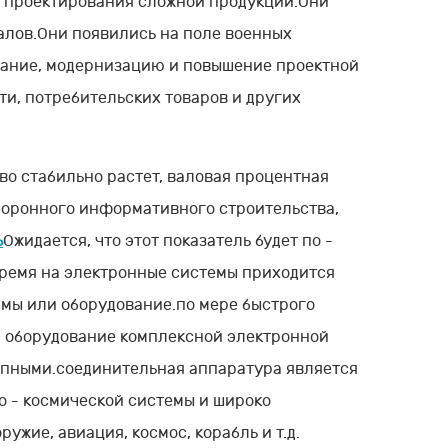
о проектирования сложной продукции.Они
алов.Они появились на поле военных
вание, модернизацию и повышение проектной
ти, потребительских товаров и других
во стабильно растет, валовая процентная
оборонного информативного строительства,
ь
Ожидается, что этот показатель будет по -
ремя на электронные системы приходится
мы или оборудование.по мере быстрого
 оборудование комплексной электронной
упными.соединительная аппаратура является
 - космической системы и широко
ужие, авиация, космос, корабль и т.д.