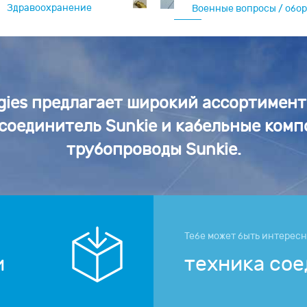
Здравоохранение
Военные вопросы / обо
машина
ogies предлагает широкий ассортимен
соединитель Sunkie и кабельные ком
трубопроводы Sunkie.
Тебе может быть интерес
и
техника со