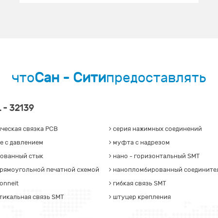
что
Сан - Сити
предоставлять
L - 32139
ческая связка PCB
серия нажимных соединений
е с давлением
муфта с надрезом
ованный стык
нано - горизонтальный SMT
прямоугольной печатной схемой
нанопломбированный соедините
onneit
гибкая связь SMT
тикальная связь SMT
штуцер крепления