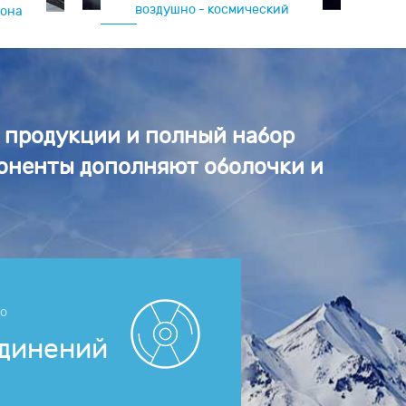
воздушно - космический
рона
т продукции и полный набор
поненты дополняют оболочки и
но
единений