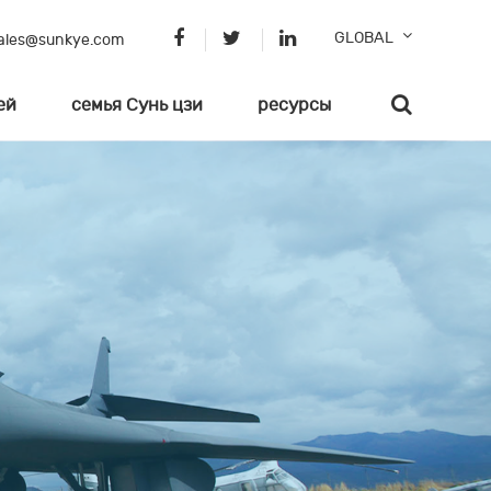
GLOBAL
ales@sunkye.com
ей
семья Сунь цзи
ресурсы