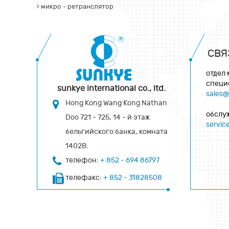
микро - ретранслятор
СВЯ
отдел
специ
sunkye international co., ltd.
sales
Hong Kong Wang Kong Nathan
обслу
Doo 721 - 725, 14 - й этаж
servi
бельгийского банка, комната
1402B.
телефон:
+ 852 - 694 86797
телефакс:
+ 852 - 31828508