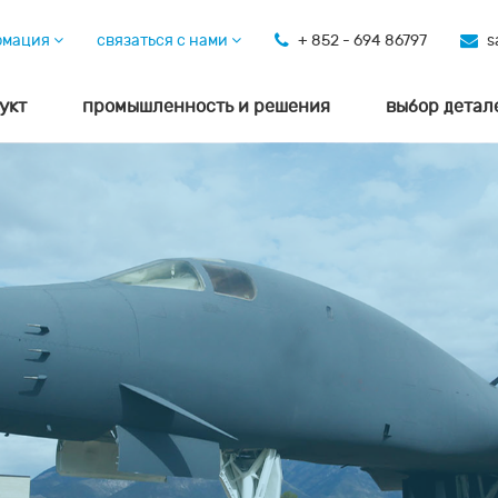
рмация
связаться с нами
+ 852 - 694 86797
s
укт
промышленность и решения
выбор детал