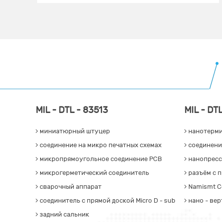
MIL - DTL - 83513
MIL - DT
миниатюрный штуцер
нанотерми
соединение на микро печатных схемах
соединени
микропрямоугольное соединение PCB
нанопресс
микрогерметический соединитель
разъём с 
сварочный аппарат
Namismt C
соединитель с прямой доской Micro D - sub
нано - вер
задний сальник