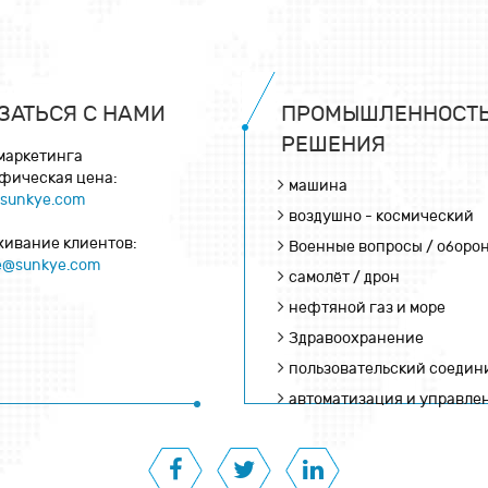
ЗАТЬСЯ С НАМИ
ПРОМЫШЛЕННОСТЬ
РЕШЕНИЯ
 маркетинга
фическая цена:
машина
@sunkye.com
воздушно - космический
живание клиентов:
Военные вопросы / оборо
ce@sunkye.com
самолёт / дрон
нефтяной газ и море
Здравоохранение
пользовательский соедин
автоматизация и управле