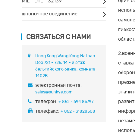
один.с
MIL - DTL - 32139
исполь
шпоночное соединение
самоле
гибкос
СВЯЗАТЬСЯ С НАМИ
област
2.воен
Hong Kong Wang Kong Nathan
Doo 721 - 725, 14 - й этаж
ставка
бельгийского банка, комната
оборон
1402B.
прежне
электронная почта:
значит
sales@sunkye.com
телефон:
развит
+ 852 - 694 86797
телефакс:
информ
+ 852 - 31828508
незаме
исполь