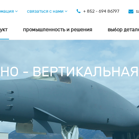
рмация
связаться с нами
+ 852 - 694 86797
s
укт
промышленность и решения
выбор детал
НО - ВЕРТИКАЛЬНАЯ