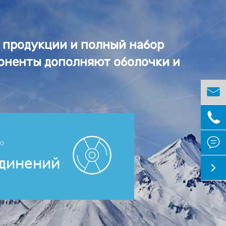
т продукции и полный набор
поненты дополняют оболочки и



но
единений
