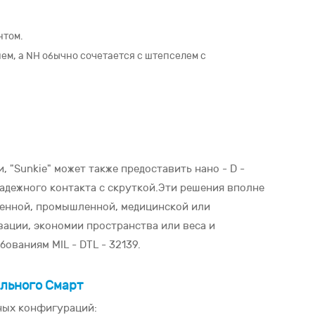
нтом.
ем, а NH обычно сочетается с штепселем с
 "Sunkie" может также предоставить нано - D -
адежного контакта с скруткой.Эти решения вполне
оенной, промышленной, медицинской или
ации, экономии пространства или веса и
ованиям MIL - DTL - 32139.
ального Смарт
чных конфигураций: