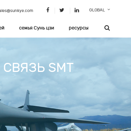
GLOBAL
ales@sunkye.com
ей
семья Сунь цзи
ресурсы
 СВЯЗЬ SMT