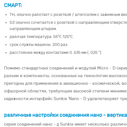
СМАРТ:
TH, обычно работает с розеткой / штепселем с зажимным ви
DZ обычно сочетается с розеткой с направляющим отверсти
направляющим штырем.
рабочая температура: 55℃ 125℃.
срок службы машины: 200 раз.
расстояние между контактами 0. 635 мм (. 025 ")
Помимо стандартных соединений и модулей Micro - D серии,
разъем и компоненты, основанные на технологии высокон
пригодны для применения в авиационно - космической, в
офшорной областях, требующих высокой степени минимиз
надежности.интерфейс Sunkie 'Nano - D удовлетворяет треб
различные настройки соединения нано - вертик
серия соединений нано - д Sunkie имеет несколько разли