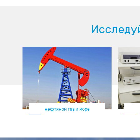
Исследу
нефтяной газ и море